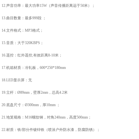
12.声音功率：最大功率15W（声音传播距离远于50米）；
13.曲目数量：最多999段 ；
14.文件格式：MP3格式；
15.音质：大于320KBPS；
16.遥控：红外遥控,有效距离8-10米；
17.机箱材质：冷轧板，600*250*180mm
18.LED显示屏：无
19.立杆：Ø89mm，壁厚2mm，总高4.2米
20.底盘尺寸：Ø300mm，厚10mm ；
21.地笼规格：M16螺纹钢，对角240mm，高度500mm；
22.材质：铁/部分件镀锌铁（喷涂户外防水漆，防腐防锈）；