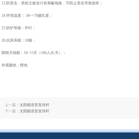
23.防雷击：系统主板设计有屏蔽电路，可防止雷击导致损坏；
24.环境温度：-30~+70摄氏度；
25.​​防护等级：IP65；​
26.抗风等级：10级；
阴雨天续航：10~15天（100人次/天）；
外观颜色：橙色
上一篇：
太阳能语音宣传杆
下一篇：
太阳能语音宣传杆