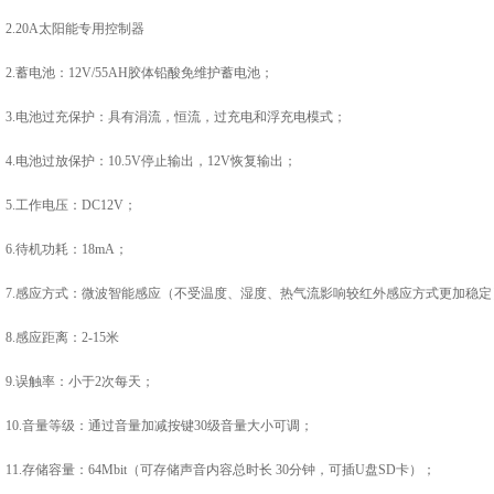
2.20A太阳能专用控制器
2.蓄电池：12V/55AH胶体铅酸免维护蓄电池；
3.电池过充保护：具有涓流，恒流，过充电和浮充电模式；
4.电池过放保护：10.5V停止输出，12V恢复输出；
5.工作电压：DC12V；
6.待机功耗：18mA；
7.感应方式：微波智能感应（不受温度、湿度、热气流影响较红外感应方式更加稳定
8.感应距离：2-15米
9.误触率：小于2次每天；
10.音量等级：通过音量加减按键30级音量大小可调；
11.存储容量：64Mbit（可存储声音内容总时长 30分钟，可插U盘SD卡）；