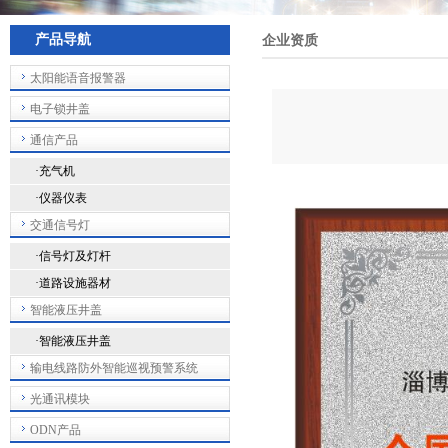
产品导航
企业资质
太阳能语音报警器
电子锁井盖
通信产品
·充气机
·仪器仪表
交通信号灯
·信号灯及灯杆
·道路设施器材
智能液压井盖
·智能液压井盖
输电线路防外智能巡视预警系统
光通讯模块
ODN产品