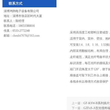
联系方式
淄博鸿鹄电子设备有限公司
地址：淄博市张店区时代大厦
联系人：陈经理
联系电话：18653380016
传真：0533-2772248
.采用高强度工程塑料注塑成型
邮箱：
chenfei7678@163.com
.适用于室内、室外、壁挂、抱
.可安装1:4、1:8、1: 16、1:
.内部采用翻板结构，布局合理
.走纤规范，满足光纤弯曲半径
.标识清楚，每芯光纤的接续及
.箱门开启角度大于120°，便于
.熔接盘可取下到工作台上熔接
.各线余长以卷绕方式收容保护
上一篇：
GF-KSW-B系列插
下一篇：
GZFxS-A型光缆终