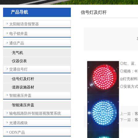
产品导航
信号灯及灯杆
太阳能语音报警器
电子锁井盖
通信产品
·充气机
·仪器仪表
◎红、蓝
交通信号灯
◎规格：Φ3
·信号灯及灯杆
◎灯壳材料
◎安装方
·道路设施器材
智能液压井盖
·智能液压井盖
输电线路防外智能巡视预警系统
上一篇：
下一篇：
光通讯模块
ODN产品