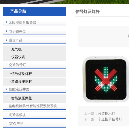
产品导航
信号灯及灯杆
太阳能语音报警器
电子锁井盖
通信产品
·充气机
·仪器仪表
交通信号灯
·信号灯及灯杆
·道路设施器材
智能液压井盖
·智能液压井盖
输电线路防外智能巡视预警系统
上一篇：
分道指示灯
光通讯模块
下一篇：
车道指示信号灯
ODN产品