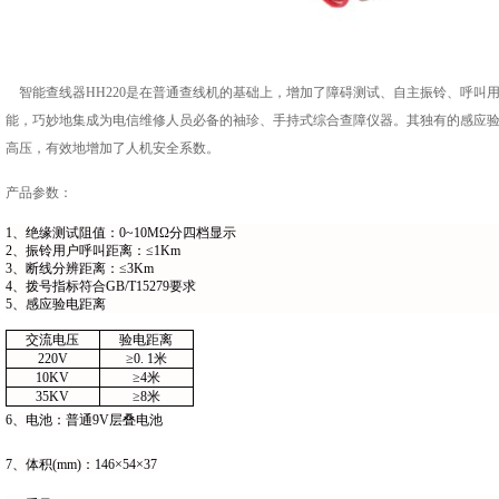
智能查线器HH220是在普通查线机的基础上，增加了障碍测试、自主振铃、呼叫
能，巧妙地集成为电信维修人员必备的袖珍、手持式综合查障仪器。其独有的感应
高压，有效地增加了人机安全系数。
产品参数：
1、绝缘测试阻值：0~10M
Ω分四档显示
2、振铃用户呼叫距离：≤1Km
3、断线分辨距离：≤3Km
4、拨号指标符合GB/T15279
要求
5、感应验电距离
交流电压
验电距离
220V
≥0. 1米
10KV
≥4米
35KV
≥8米
6、电池：普通9V
层叠电池
7、体积(mm)
：146×54×37