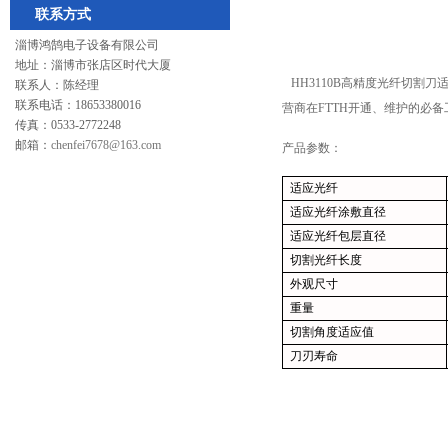
联系方式
淄博鸿鹄电子设备有限公司
地址：淄博市张店区时代大厦
HH3110B高精度光纤切割刀
联系人：陈经理
联系电话：18653380016
营商在FTTH开通、维护的必备
传真：0533-2772248
邮箱：
chenfei7678@163.com
产品参数：
适应光纤
适应光纤涂敷直径
适应光纤包层直径
切割光纤长度
外观尺寸
重量
切割角度适应值
刀刃寿命